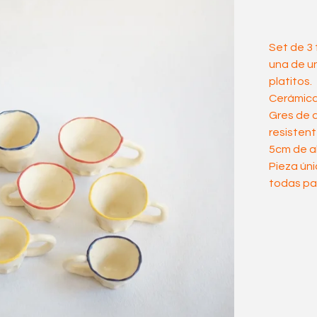
Set de 3
una de un 
platitos.
Cerámica
Gres de a
resistent
5cm de al
Pieza úni
todas pa